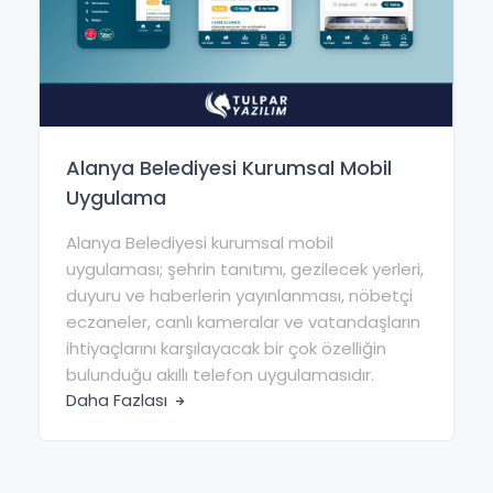
Alanya Belediyesi Kurumsal Mobil
Uygulama
Alanya Belediyesi kurumsal mobil
uygulaması; şehrin tanıtımı, gezilecek yerleri,
duyuru ve haberlerin yayınlanması, nöbetçi
eczaneler, canlı kameralar ve vatandaşların
ihtiyaçlarını karşılayacak bir çok özelliğin
bulunduğu akıllı telefon uygulamasıdır.
Daha Fazlası