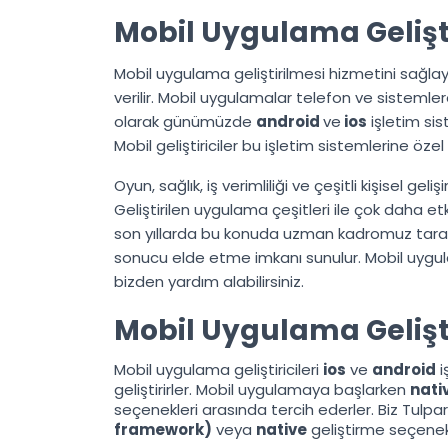
Mobil Uygulama Gelişti
Mobil uygulama geliştirilmesi hizmetini sağlay
verilir. Mobil uygulamalar telefon ve sistemlere
olarak günümüzde
android
ve
ios
işletim sis
Mobil geliştiriciler bu işletim sistemlerine özel
Oyun, sağlık, iş verimliliği ve çeşitli kişisel gel
Geliştirilen uygulama çeşitleri ile çok daha et
son yıllarda bu konuda uzman kadromuz tarafı
sonucu elde etme imkanı sunulur. Mobil uygula
bizden yardım alabilirsiniz.
Mobil Uygulama Gelişti
Mobil uygulama geliştiricileri
ios
ve
android
i
geliştirirler. Mobil uygulamaya başlarken
nati
seçenekleri arasında tercih ederler. Biz Tulpa
framework)
veya
native
geliştirme seçenekl