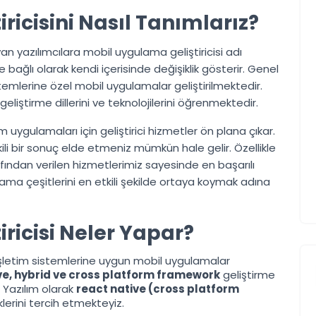
ricisini Nasıl Tanımlarız?
an yazılımcılara mobil uygulama geliştiricisi adı
 bağlı olarak kendi içerisinde değişiklik gösterir. Genel
temlerine özel mobil uygulamalar geliştirilmektedir.
 geliştirme dillerini ve teknolojilerini öğrenmektedir.
işim uygulamaları için geliştirici hizmetler ön plana çıkar.
kili bir sonuç elde etmeniz mümkün hale gelir. Özellikle
ndan verilen hizmetlerimiz sayesinde en başarılı
ma çeşitlerini en etkili şekilde ortaya koymak adına
ricisi Neler Yapar?
şletim sistemlerine uygun mobil uygulamalar
ve, hybrid ve cross platform framework
geliştirme
r Yazılım olarak
react native (cross platform
erini tercih etmekteyiz.