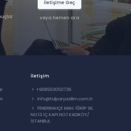
İletişime Geç
nuçlar
veya hemen ara
İletişim
ar
+908503050736
rı
info@tulparyazilim.com.tr
FENERBAHÇE MAH. İĞRİP SK.
NO:13 İÇ KAPI NO:1 KADIKÖY/
İSTANBUL