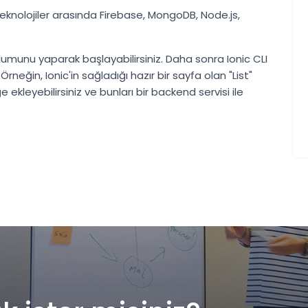
r teknolojiler arasında Firebase, MongoDB, Node.js,
lumunu yaparak başlayabilirsiniz. Daha sonra Ionic CLI
. Örneğin, Ionic'in sağladığı hazır bir sayfa olan "List"
e ekleyebilirsiniz ve bunları bir backend servisi ile